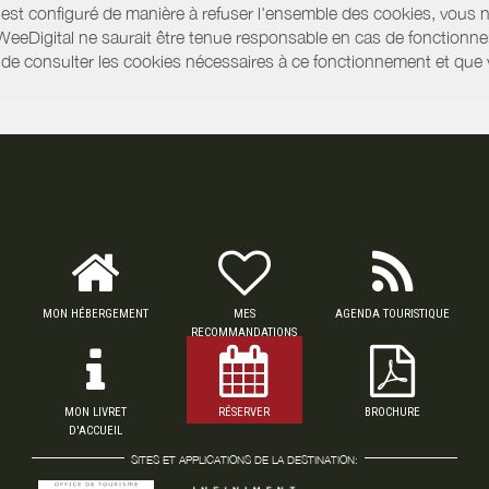
r est configuré de manière à refuser l'ensemble des cookies, vous 
WeeDigital ne saurait être tenue responsable en cas de fonctionne
 ou de consulter les cookies nécessaires à ce fonctionnement et qu
MON HÉBERGEMENT
MES
AGENDA TOURISTIQUE
RECOMMANDATIONS
MON LIVRET
RÉSERVER
BROCHURE
D'ACCUEIL
SITES ET APPLICATIONS DE LA DESTINATION: