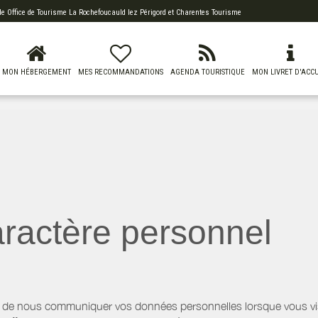
 de
Office de Tourisme La Rochefoucauld lez Périgord
et Charentes Tourisme
MON HÉBERGEMENT
MES RECOMMANDATIONS
AGENDA TOURISTIQUE
MON LIVRET D'ACCU
ractère personnel
 de nous communiquer vos données personnelles lorsque vous visi