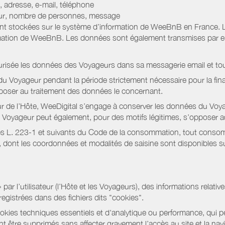
 adresse, e-mail, téléphone
jour, nombre de personnes, message
nt stockées sur le système d’information de WeeBnB en France. 
rmation de WeeBnB. Les données sont également transmises par ema
urisée les données des Voyageurs dans sa messagerie email et to
 Voyageur pendant la période strictement nécessaire pour la fina
pposer au traitement des données le concernant.
r de l’Hôte, WeeDigital s’engage à conserver les données du Voya
 Le Voyageur peut également, pour des motifs légitimes, s’opposer
s L. 223-1 et suivants du Code de la consommation, tout consommat
ont les coordonnées et modalités de saisine sont disponibles sur
r l’utilisateur (l’Hôte et les Voyageurs), des informations relatives
registrées dans des fichiers dits "cookies".
okies techniques essentiels et d'analytique ou performance, qui per
t être supprimés sans affecter gravement l’accès au site et la nav