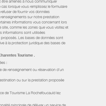
uvez être amenés à nous communiquer
e cas lorsque vous remplissez le formulaire
refuser de fournir vos données
es renseignements sur notre prestation
ertaines informations vous concernant lors
re site, comme les zones que vous visitez et
s informations sont utilisées
sont proposés. Les bases de données sont
ive à la protection juridique des bases de
Charentes Tourisme
.
ées :
de de renseignement ou réservation d'un
estination ou sur la prestation proposée
ice de Tourisme La Rochefoucauld lez
alité principale de délivrer un service de