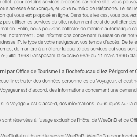
n effet, pour certains services proposés par notre site, vous po
otre adresse électronique, et votre numéro de téléphone. Tel est l
n qui vous est proposé en ligne. Dans tous les cas, vous pouvez 
pas utiliser les services du site, notamment celui de solliciter d
information. Enfin, nous pouvons collecter de manière automatique c
rnet, notamment : des informations concernant l’utilisation de not
dresse IP, le type de votre navigateur, vos temps d'accès. De telle
nternes, de manière à améliorer la qualité des services qui vous 
1er juillet 1998 transposant la directive 96/9 du 11 mars 1996 relat
urni par
Office de Tourisme La Rochefoucauld lez Périgord
et 
ecueillir et traiter des données personnelles du Voyageur, et destin
le Voyageur est d'accord, des informations concernant une deman
i le Voyageur est d'accord, des informations touristiques sur la d
sont réservées à l’usage exclusif de l’Hôte, de WeeBnB et de
Off
 WeeDigital qui fournit le service WeeBnB. WeeBnB a pour fonctionn